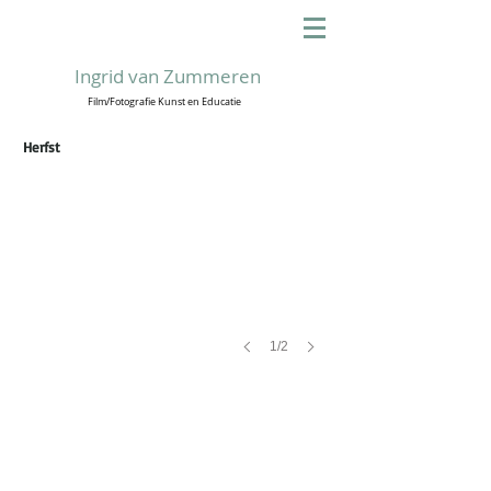
Ingrid van Zummeren
Film/Fotografie Kunst en Educatie
Waalre
Herfst
Ambleteuse
1/2