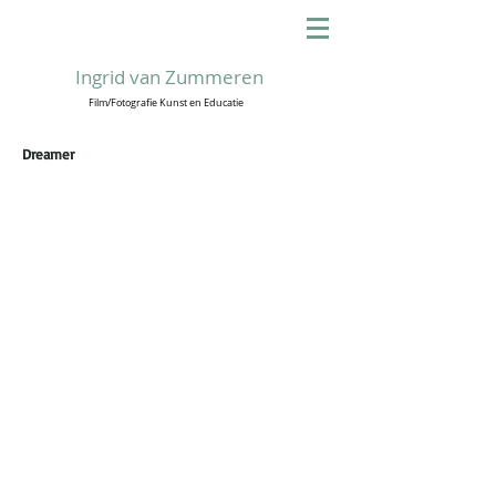
Ingrid van Zummeren
Film/Fotografie Kunst en Educatie
Dreamer